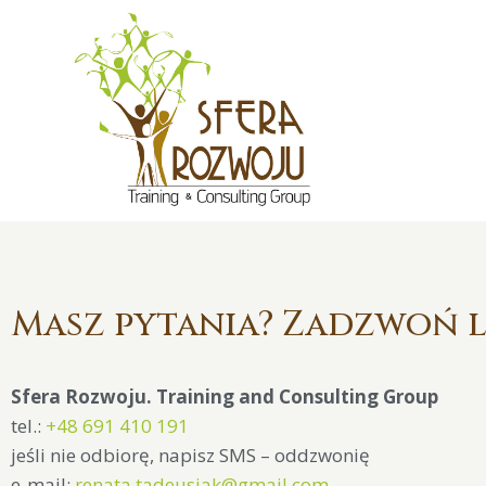
Masz pytania? Zadzwoń l
Sfera Rozwoju. Training and Consulting Group
tel.:
+48 691 410 191
jeśli nie odbiorę, napisz SMS – oddzwonię
e-mail:
renata.tadeusiak@gmail.com